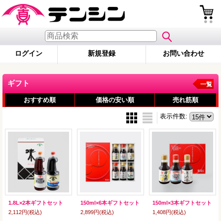
ログイン
新規登録
お問い合わせ
ギフト
一覧
おすすめ順
価格の安い順
売れ筋順
表示件数
:
1.8L×2本ギフトセット
150ml×6本ギフトセット
150ml×3本ギフトセット
2,112円
(税込)
2,899円
(税込)
1,408円
(税込)