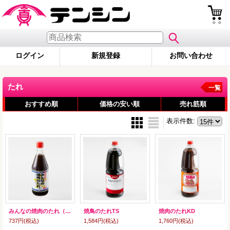
ログイン
新規登録
お問い合わせ
たれ
一覧
おすすめ順
価格の安い順
売れ筋順
表示件数
:
みんなの焼肉のたれ（甘口）
焼鳥のたれTS
焼肉のたれKD
737円
(税込)
1,584円
(税込)
1,760円
(税込)