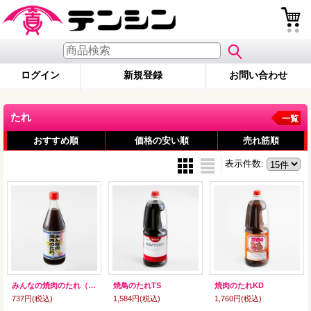
ログイン
新規登録
お問い合わせ
たれ
一覧
おすすめ順
価格の安い順
売れ筋順
表示件数
:
みんなの焼肉のたれ（甘口）
焼鳥のたれTS
焼肉のたれKD
737円
(税込)
1,584円
(税込)
1,760円
(税込)