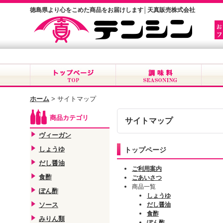
徳島県より心をこめた商品をお届けします│天真販売株式会社
ホーム
>
サイトマップ
商品カテゴリ
サイトマップ
ヴィーガン
しょうゆ
トップページ
だし醤油
ご利用案内
食酢
ごあいさつ
商品一覧
ぽん酢
しょうゆ
ソース
だし醤油
食酢
みりん類
ぽん酢