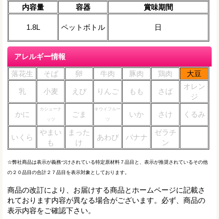
内容量
容器
賞味期間
1.8L
ペットボトル
日
アレルギー情報
落花生
そば
卵
牛肉
豚肉
鶏肉
大豆
オレン
乳
小麦
えび
りんご
もも
さば
ジ
カシューナ
キウイフルー
かに
ごま
いか
さけ
くるみ
ッツ
ツ
やまい
まった
ゼラチ
いくら
あわび
バナナ
も
け
ン
☆弊社商品は表示が義務づけされている特定原材料７品目と、表示が推奨されているその他
の２０品目の合計２７品目を表示対象としております。
商品の改訂により、お届けする商品とホームページに記載さ
れております内容が異なる場合がございます。必ず、商品の
表示内容をご確認下さい。