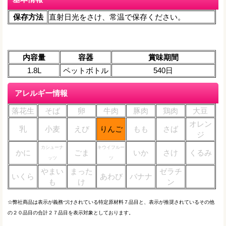
保存方法
直射日光をさけ、常温で保存ください。
内容量
容器
賞味期間
1.8L
ペットボトル
540日
アレルギー情報
落花生
そば
卵
牛肉
豚肉
鶏肉
大豆
オレン
乳
小麦
えび
りんご
もも
さば
ジ
カシューナ
キウイフルー
かに
ごま
いか
さけ
くるみ
ッツ
ツ
やまい
まった
ゼラチ
いくら
あわび
バナナ
も
け
ン
☆弊社商品は表示が義務づけされている特定原材料７品目と、表示が推奨されているその他
の２０品目の合計２７品目を表示対象としております。