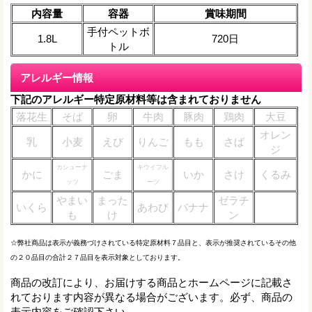
内容量
容器
賞味期間
手付ペットボ
1.8L
720日
トル
アレルギー情報
下記のアレルギー特定原材料等は含まれておりません
落花生
そば
卵
牛肉
豚肉
鶏肉
大豆
オレン
乳
小麦
えび
りんご
もも
さば
ジ
カシューナ
キウイフル
かに
ごま
いか
さけ
くるみ
ッツ
ーツ
やまい
まった
ゼラチ
いくら
あわび
バナナ
も
け
ン
☆弊社商品は表示が義務づけされている特定原材料７品目と、表示が推奨されているその他
の２０品目の合計２７品目を表示対象としております。
商品の改訂により、お届けする商品とホームページに記載さ
れております内容が異なる場合がございます。必ず、商品の
表示内容をご確認下さい。