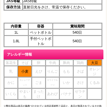
JAS等級
JAS特級
保存方法
直射日光をさけ、常温で保存ください。
内容量
容器
賞味期間
1L
ペットボトル
540日
手付ペットボ
1.8L
540日
トル
アレルギー情報
落花生
そば
卵
牛肉
豚肉
鶏肉
大豆
オレン
乳
小麦
えび
りんご
もも
さば
ジ
カシューナ
キウイフル
かに
ごま
いか
さけ
くるみ
ッツ
ーツ
やまい
まった
ゼラチ
いくら
あわび
バナナ
も
け
ン
☆弊社商品は表示が義務づけされている特定原材料７品目と、表示が推奨されているその他