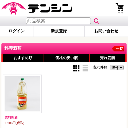
ログイン
新規登録
お問い合わせ
料理酒類
一覧
おすすめ順
価格の安い順
売れ筋順
表示件数
:
真料理酒
1,683円
(税込)