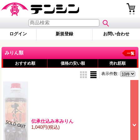
ログイン
新規登録
お問い合わせ
みりん類
一覧
おすすめ順
価格の安い順
売れ筋順
表示件数
:
伝承仕込み本みりん
1,040円
(税込)