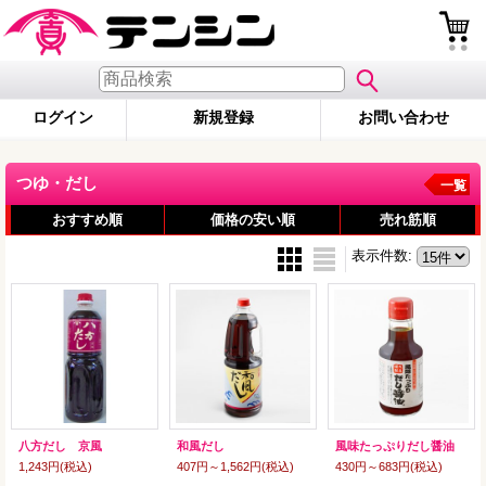
ログイン
新規登録
お問い合わせ
つゆ・だし
一覧
おすすめ順
価格の安い順
売れ筋順
表示件数
:
八方だし 京風
和風だし
風味たっぷりだし醤油
1,243円
(税込)
407円～1,562円
(税込)
430円～683円
(税込)