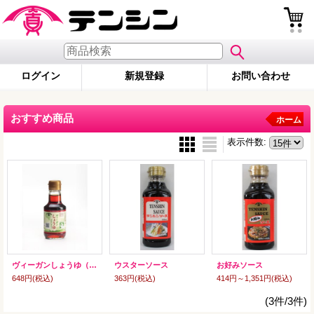
ログイン
新規登録
お問い合わせ
おすすめ商品
ホーム
表示件数
:
ヴィーガンしょうゆ（グルテンフリー）
ウスターソース
お好みソース
648円
(税込)
363円
(税込)
414円～1,351円
(税込)
(3件/3件)