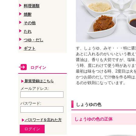
料理酒類
焼酎
その他
たれ
つゆ・だし
す、しょうゆ、みそ・・・特に醤
ギフト
あとに入れるのがいいという教え
醤油は、香りも大切ですが、塩味
う時、度にわけて使う時がありま
ログイン
最初は味をつける時、2度目は火
かつお節のだしで汁物を作る時は
新規登録はこちら
るのが鉄則になっています。
メールアドレス
:
パスワード
:
しょうゆの色
しょうゆの色の正体
パスワードを忘れた方