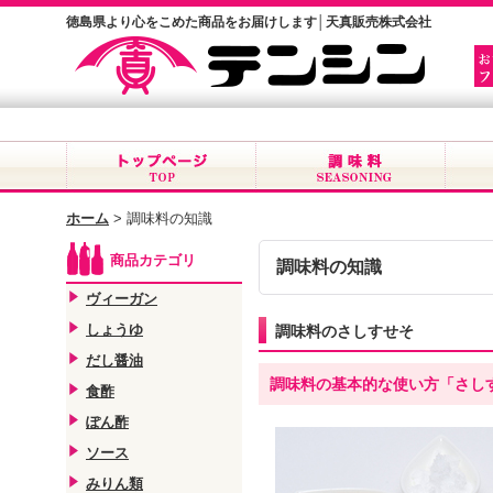
徳島県より心をこめた商品をお届けします│天真販売株式会社
ホーム
>
調味料の知識
商品カテゴリ
調味料の知識
ヴィーガン
しょうゆ
調味料のさしすせそ
だし醤油
調味料の基本的な使い方「さし
食酢
ぽん酢
ソース
みりん類